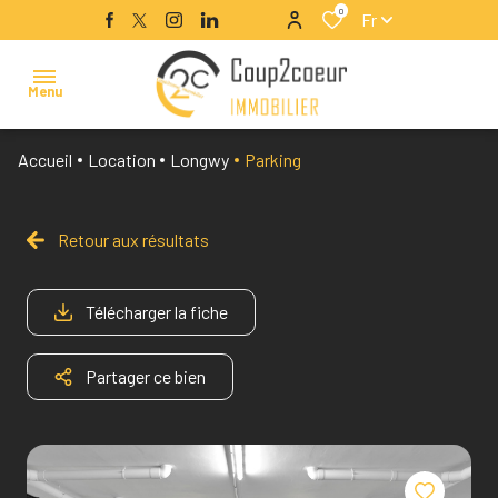
0
Fr
Menu
Accueil
Location
Longwy
Parking
acheter
louer
estimer
Retour aux résultats
faire
gérer
Télécharger la fiche
vendre
nos
Partager ce bien
services
nous
recrutons