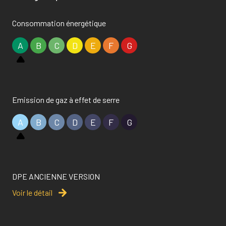
Consommation énergétique
A
B
C
D
E
F
G
Emission de gaz à effet de serre
A
B
C
D
E
F
G
DPE ANCIENNE VERSION
Voir le détail