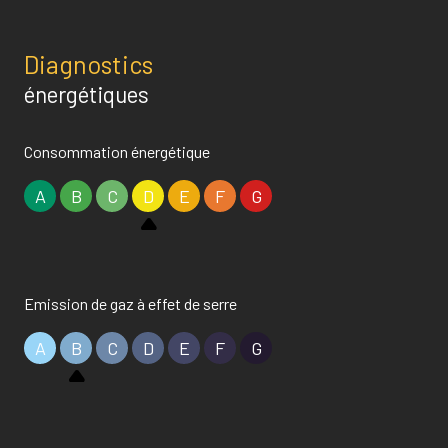
Diagnostics
énergétiques
Consommation énergétique
A
B
C
D
E
F
G
Emission de gaz à effet de serre
A
B
C
D
E
F
G