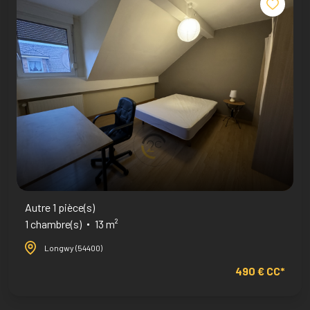
Autre 1 pièce(s)
1 chambre(s)
13 m²
Longwy (54400)
490 € CC*