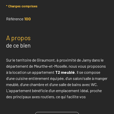
* Charges comprises
Référence
100
A propos
de ce bien
Sur le territoire de Giraumont, à proximité de Jarny dans le
département de Meurthe-et-Moselle, nous vous proposons
à la location un appartement
T2 meublé
. Il se compose
d’une cuisine entièrement équipée, d’un salon/salle à manger
meublé, d’une chambre et d’une salle de bains avec WC.
L’appartement bénéficie d’un emplacement idéal, proche
des principaux axes routiers, ce qui facilite vos
déplacements dans la région. La ville de
Metz
se trouve à
seulement quelques minutes, offrant un accès rapide aux