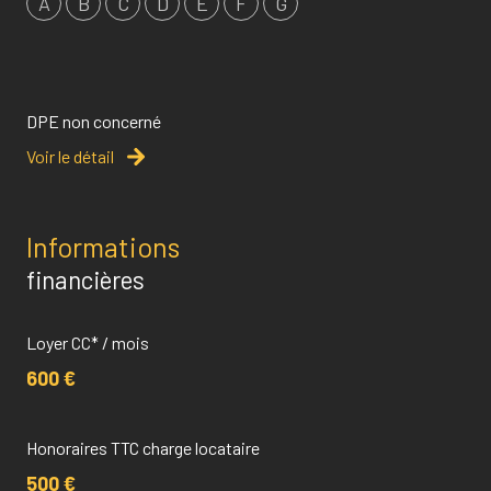
A
B
C
D
E
F
G
DPE non concerné
Voir le détail
Informations
financières
Loyer CC* / mois
600 €
Honoraires TTC charge locataire
500 €