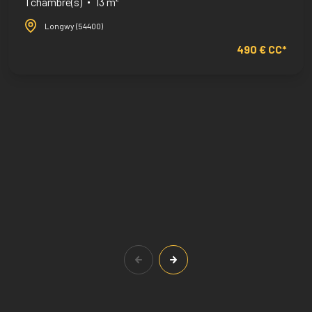
1 chambre(s)
13 m²
Longwy (54400)
490 € CC*