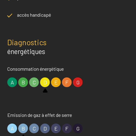
accès handicapé
Diagnostics
énergétiques
Consommation énergétique
A
B
C
D
E
F
G
Emission de gaz à effet de serre
A
B
C
D
E
F
G